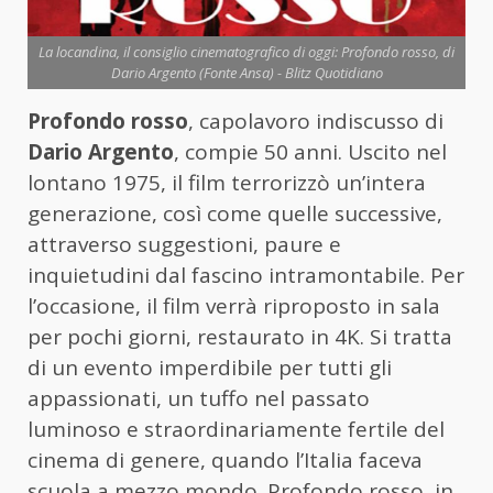
La locandina, il consiglio cinematografico di oggi: Profondo rosso, di
Dario Argento (Fonte Ansa) - Blitz Quotidiano
Profondo rosso
, capolavoro indiscusso di
Dario
Argento
, compie 50 anni. Uscito nel
lontano 1975, il film terrorizzò un’intera
generazione, così come quelle successive,
attraverso suggestioni, paure e
inquietudini dal fascino intramontabile. Per
l’occasione, il film verrà riproposto in sala
per pochi giorni, restaurato in 4K. Si tratta
di un evento imperdibile per tutti gli
appassionati, un tuffo nel passato
luminoso e straordinariamente fertile del
cinema di genere, quando l’Italia faceva
scuola a mezzo mondo. Profondo rosso, in