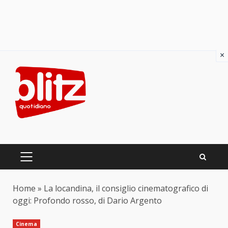
×
Skip
to
content
PRIMARY
MENU
Home
»
La locandina, il consiglio cinematografico di
oggi: Profondo rosso, di Dario Argento
Cinema