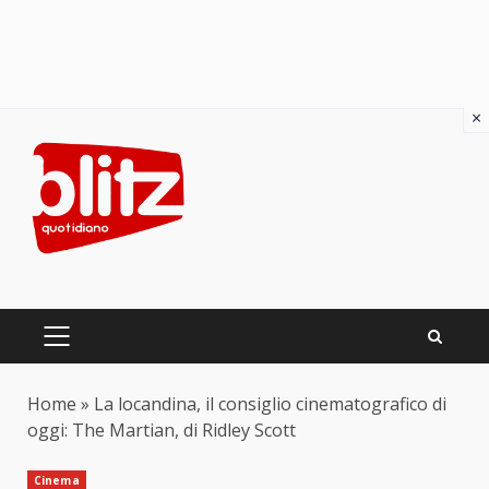
×
Skip
to
content
PRIMARY
MENU
Home
»
La locandina, il consiglio cinematografico di
oggi: The Martian, di Ridley Scott
Cinema