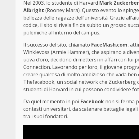
Nel 2003, lo studente di Harvard
Mark Zuckerbe
Albright
(Rooney Mara). Questo evento lo spinge a 
bellezza delle ragazze dell’università. Grazie all’ai
codice, il sito si rivela fin da subito un grosso 
polemiche all’interno del campus.
Il successo del sito, chiamato
FaceMash.com
, att
Winklevoss (Armie Hammer), che aspirano a divent
uova d’oro, decidono di mettersi in affari con lui
Connection. Lavorando per loro, il giovane program
creare qualcosa di molto ambizioso che vada ben olt
Thefacebook, un social network che Zuckerberg crea
studenti di Harvard in cui possono condividere fot
Da quel momento in poi
Facebook
non si ferma p
contesti universitari, da scatenare battaglie legali
tra i suoi fondatori.