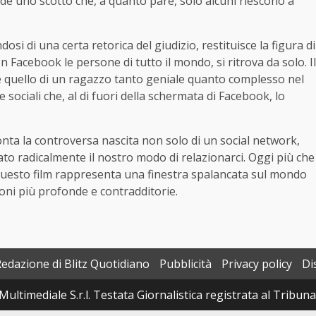
iede uno scotto che, a quanto pare, solo alcuni riescono a
ndosi di una certa retorica del giudizio, restituisce la figura di
 Facebook le persone di tutto il mondo, si ritrova da solo. Il
è quello di un ragazzo tanto geniale quanto complesso nel
sociali che, al di fuori della schermata di Facebook, lo
nta la controversa nascita non solo di un social network,
to radicalmente il nostro modo di relazionarci. Oggi più che
 questo film rappresenta una finestra spalancata sul mondo
zioni più profonde e contradditorie.
Redazione di Blitz Quotidiano
Pubblicità
Privacy policy
Di
Multimediale S.r.l. Testata Giornalistica registrata al Tribun