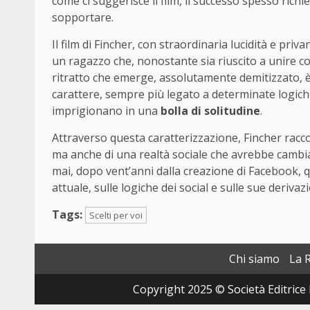
come ci suggerisce il film, il successo spesso rich
sopportare.
Il film di Fincher, con straordinaria lucidità e priva
un ragazzo che, nonostante sia riuscito a unire con
ritratto che emerge, assolutamente demitizzato, 
carattere, sempre più legato a determinate logiche 
imprigionano in una
bolla di solitudine
.
Attraverso questa caratterizzazione, Fincher racco
ma anche di una realtà sociale che avrebbe cambia
mai, dopo vent’anni dalla creazione di Facebook,
attuale, sulle logiche dei social e sulle sue deriva
Tags:
Scelti per voi
Chi siamo
La 
Copyright 2025 © Società Editrice 