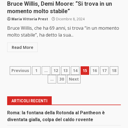
Bruce Willis, Demi Moore: “Si trova in un
momento molto stabile”
Maria Vittoria Prest
Dicembre 8, 2024
Bruce Willis, che ha 69 anni, si trova “in un momento
molto stabile”, ha detto la sua...
Read More
Paginazione
Previous
1
…
12
13
14
15
16
17
18
…
30
Next
degli
articoli
ARTICOLI RECENTI
Roma: la fontana della Rotonda al Pantheon è
diventata gialla, colpa del caldo rovente