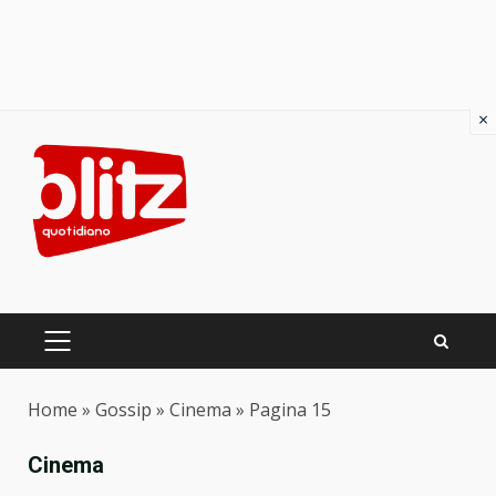
×
Skip
to
content
PRIMARY
MENU
Home
»
Gossip
»
Cinema
»
Pagina 15
Cinema