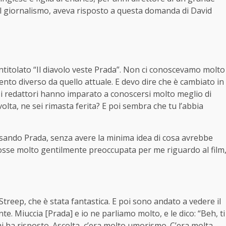
sul giornalismo, aveva risposto a questa domanda di David
, intitolato “Il diavolo veste Prada”. Non ci conoscevamo molto
to diverso da quello attuale. E devo dire che è cambiato in
i; i redattori hanno imparato a conoscersi molto meglio di
olta, ne sei rimasta ferita? E poi sembra che tu l’abbia
ssando Prada, senza avere la minima idea di cosa avrebbe
a fosse molto gentilmente preoccupata per me riguardo al film
 Streep, che è stata fantastica. E poi sono andato a vedere il
te. Miuccia [Prada] e io ne parliamo molto, e le dico: “Beh, ti
 ha risposto. Ascolta, c’era molto umorismo. C’era molta