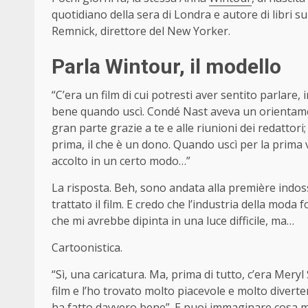
quotidiano della sera di Londra e autore di libri 
Remnick, direttore del New Yorker.
Parla Wintour, il modello
“C’era un film di cui potresti aver sentito parlare
bene quando uscì. Condé Nast aveva un orientamen
gran parte grazie a te e alle riunioni dei redattor
prima, il che è un dono. Quando uscì per la prima v
accolto in un certo modo…”
La risposta. Beh, sono andata alla première indo
trattato il film. E credo che l’industria della mod
che mi avrebbe dipinta in una luce difficile, ma…
Cartoonistica.
“Sì, una caricatura. Ma, prima di tutto, c’era Meryl
film e l’ho trovato molto piacevole e molto diverten
ha fatto davvero bene”. E puoi immaginare cosa mi