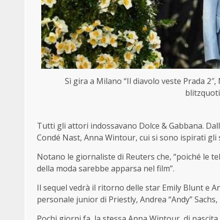
Sì gira a Milano “Il diavolo veste Prada 2″
blitzquot
Tutti gli attori indossavano Dolce & Gabbana. Dall’a
Condé Nast, Anna Wintour, cui si sono ispirati gli 
Notano le giornaliste di Reuters che, “poiché le t
della moda sarebbe apparsa nel film”.
Il sequel vedrà il ritorno delle star Emily Blunt e
personale junior di Priestly, Andrea “Andy” Sachs, n
Pochi giorni fa, la stessa Anna
Wintour
, di nascit