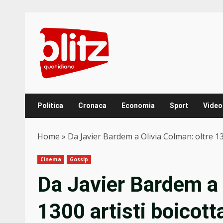
Skip
to
content
Politica
Cronaca
Economia
Sport
Video
Home
»
Da Javier Bardem a Olivia Colman: oltre 13
Cinema
Gossip
Da Javier Bardem a 
1300 artisti boicotta