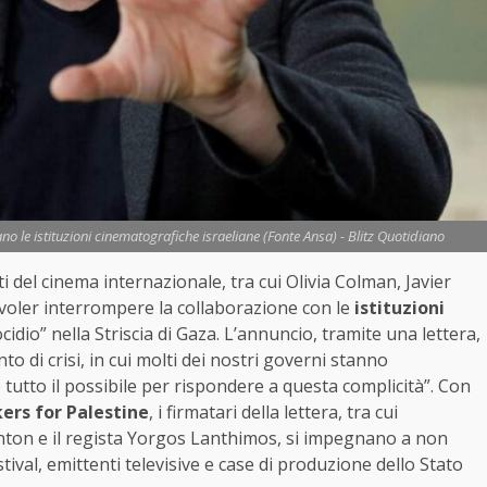
no le istituzioni cinematografiche israeliane (Fonte Ansa) - Blitz Quotidiano
isti del cinema internazionale, tra cui Olivia Colman, Javier
oler interrompere la collaborazione con le
istituzioni
idio” nella Striscia di Gaza. L’annuncio, tramite una lettera,
 di crisi, in cui molti dei nostri governi stanno
tutto il possibile per rispondere a questa complicità”. Con
ers for Palestine
, i firmatari della lettera, tra cui
inton e il regista Yorgos Lanthimos, si impegnano a non
ival, emittenti televisive e case di produzione dello Stato