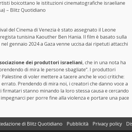
tisti boicottano le istituzioni cinematografiche israeliane
a) – Blitz Quotidiano
stival del Cinema di Venezia è stato assegnato il Leone
 regista tunisina Kaouther Ben Hania. Il film è basato sulla
 nel gennaio 2024 a Gaza venne uccisa dai ripetuti attacchi
sociazione dei produttori israeliani
, che in una nota ha
 prendendo di mira le persone sbagliate”. I produttori
Palestine di voler mettere a tacere anche le voci critiche:
errato. Prendendo di mira noi, i creatori che danno voce a
i firmatari stanno minando la loro stessa causa e cercando
 impegnarci per porre fine alla violenza e portare una pace
Redazione di Blitz Quotidiano
Pubblicità
Privacy policy
Di