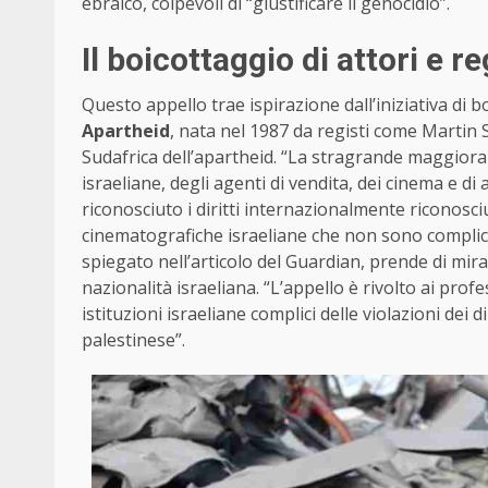
ebraico, colpevoli di “giustificare il genocidio”.
Il boicottaggio di attori e re
Questo appello trae ispirazione dall’iniziativa di 
Apartheid
, nata nel 1987 da registi come Martin S
Sudafrica dell’apartheid. “La stragrande maggiora
israeliane, degli agenti di vendita, dei cinema e d
riconosciuto i diritti internazionalmente riconosci
cinematografiche israeliane che non sono complici”
spiegato nell’articolo del Guardian, prende di mira “l
nazionalità israeliana. “L’appello è rivolto ai profe
istituzioni israeliane complici delle violazioni dei
palestinese”.