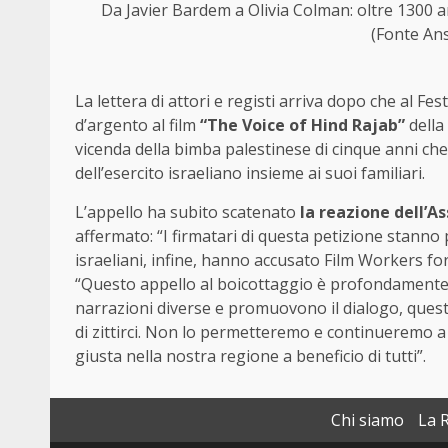
Da Javier Bardem a Olivia Colman: oltre 1300 ar
(Fonte Ans
La lettera di attori e registi arriva dopo che al Fe
d’argento al film
“The Voice of Hind Rajab”
della
vicenda della bimba palestinese di cinque anni che
dell’esercito israeliano insieme ai suoi familiari.
L’appello ha subito scatenato
la reazione dell’As
affermato: “I firmatari di questa petizione stanno
israeliani, infine, hanno accusato Film Workers for 
“Questo appello al boicottaggio è profondamente 
narrazioni diverse e promuovono il dialogo, quest
di zittirci. Non lo permetteremo e continueremo a
giusta nella nostra regione a beneficio di tutti”.
Chi siamo
La 