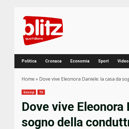
Skip
to
content
Politica
Cronaca
Economia
Sport
Video
Home
»
Dove vive Eleonora Daniele: la casa da so
Gossip
TV
Dove vive Eleonora 
sogno della condutt