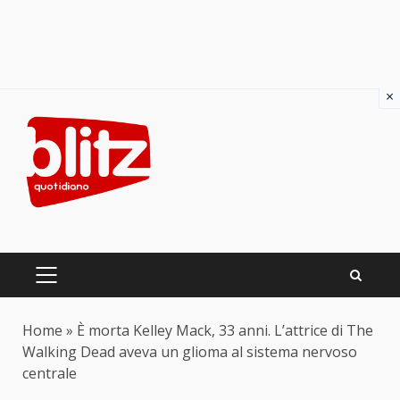
×
Skip
to
content
PRIMARY
MENU
Home
»
È morta Kelley Mack, 33 anni. L’attrice di The
Walking Dead aveva un glioma al sistema nervoso
centrale