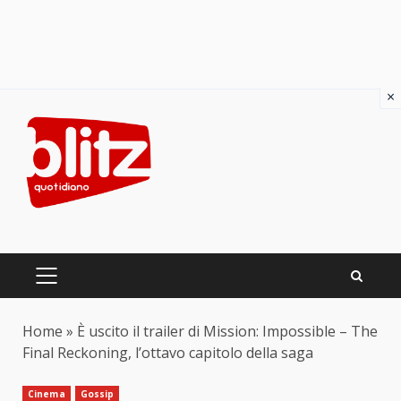
×
Skip
to
content
PRIMARY
MENU
Home
»
È uscito il trailer di Mission: Impossible – The
Final Reckoning, l’ottavo capitolo della saga
Cinema
Gossip