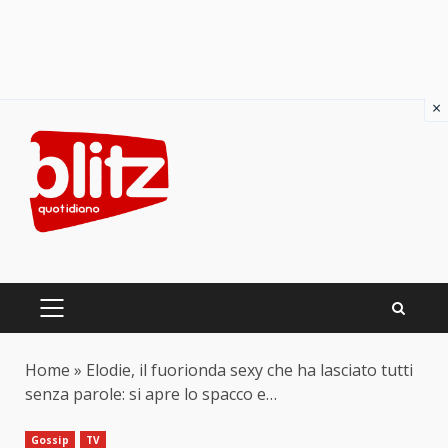
×
Skip
to
content
PRIMARY
MENU
Home
»
Elodie, il fuorionda sexy che ha lasciato tutti
senza parole: si apre lo spacco e…
Gossip
TV