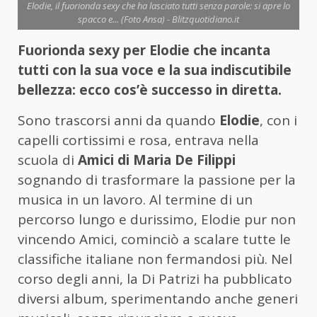
Elodie, il fuorionda sexy che ha lasciato tutti senza parole: si apre lo
spacco e... (Foto Ansa) - Blitzquotidiano.it
Fuorionda sexy per Elodie che incanta
tutti con la sua voce e la sua indiscutibile
bellezza: ecco cos’è successo in diretta.
Sono trascorsi anni da quando
Elodie
, con i
capelli cortissimi e rosa, entrava nella
scuola di
Amici di Maria De Filippi
sognando di trasformare la passione per la
musica in un lavoro. Al termine di un
percorso lungo e durissimo, Elodie pur non
vincendo Amici, cominciò a scalare tutte le
classifiche italiane non fermandosi più. Nel
corso degli anni, la Di Patrizi ha pubblicato
diversi album, sperimentando anche generi