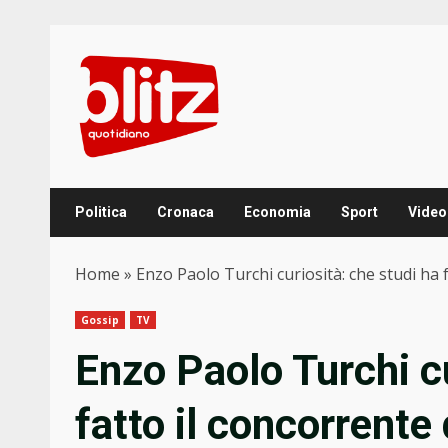
Skip
to
content
Politica
Cronaca
Economia
Sport
Video
Home
»
Enzo Paolo Turchi curiosità: che studi ha 
Gossip
TV
Enzo Paolo Turchi cu
fatto il concorrente