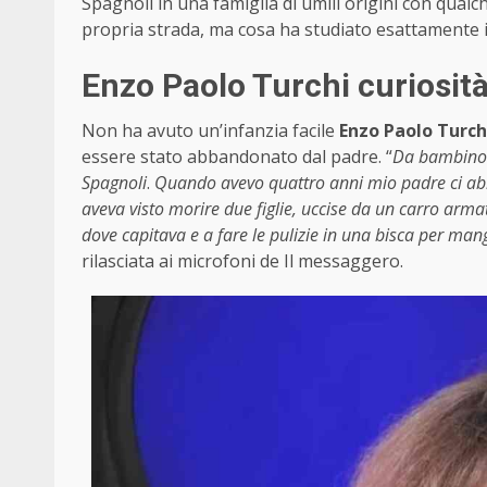
Spagnoli in una famiglia di umili origini con qualc
propria strada, ma cosa ha studiato esattamente 
Enzo Paolo Turchi curiosità
Non ha avuto un’infanzia facile
Enzo Paolo Turch
essere stato abbandonato dal padre. “
Da bambino h
Spagnoli
.
Quando avevo quattro anni mio padre ci abb
aveva visto morire due figlie, uccise da un carro armat
dove capitava e a fare le pulizie in una bisca per m
rilasciata ai microfoni de Il messaggero.