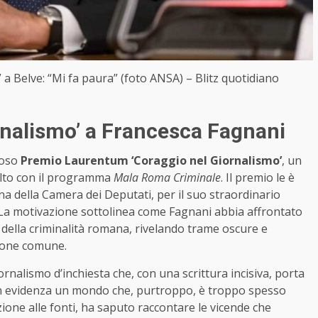
” a Belve: “Mi fa paura” (foto ANSA) – Blitz quotidiano
ornalismo’ a Francesca Fagnani
ioso
Premio Laurentum ‘Coraggio nel Giornalismo’
, un
volto con il programma
Mala Roma Criminale
. Il premio le è
ina della Camera dei Deputati, per il suo straordinario
a. La motivazione sottolinea come Fagnani abbia affrontato
 della criminalità romana, rivelando trame oscure e
sione comune.
rnalismo d’inchiesta che, con una scrittura incisiva, porta
 in evidenza un mondo che, purtroppo, è troppo spesso
zione alle fonti, ha saputo raccontare le vicende che