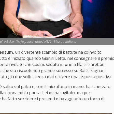
no" a Belve: "Mi fa paura" (foto ANSA) - Blitz quotidiano
rentum
, un divertente scambio di battute ha coinvolto
 tutto è iniziato quando Gianni Letta, nel consegnare il premi
ente rivelato che Casini, seduto in prima fila, si sarebbe
che sta riscuotendo grande successo su Rai 2. Fagnani,
tato già due volte, senza mai ricevere una risposta positiva.
è salito sul palco e, con il microfono in mano, ha scherzato:
a donna mi fa paura. Lei mi ha invitato, ma per
e ha fatto sorridere i presenti e ha aggiunto un tocco di