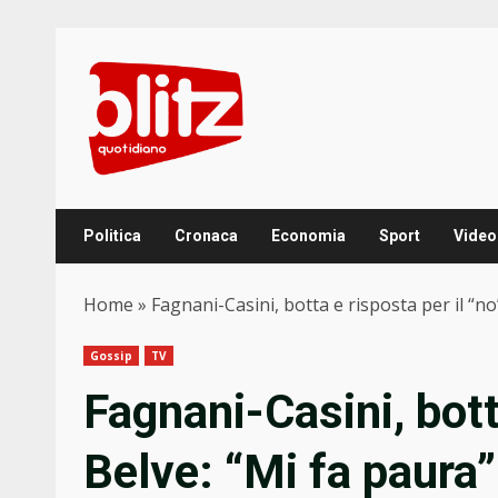
Skip
to
content
Politica
Cronaca
Economia
Sport
Video
Home
»
Fagnani-Casini, botta e risposta per il “no
Gossip
TV
Fagnani-Casini, botta
Belve: “Mi fa paura”