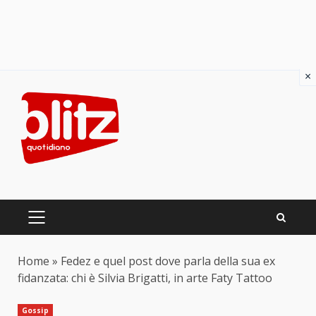
×
Skip
to
content
PRIMARY
MENU
Home
»
Fedez e quel post dove parla della sua ex
fidanzata: chi è Silvia Brigatti, in arte Faty Tattoo
Gossip