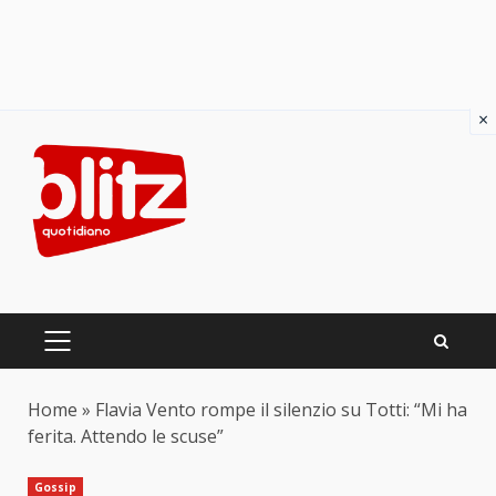
×
Skip
to
content
PRIMARY
MENU
Home
»
Flavia Vento rompe il silenzio su Totti: “Mi ha
ferita. Attendo le scuse”
Gossip