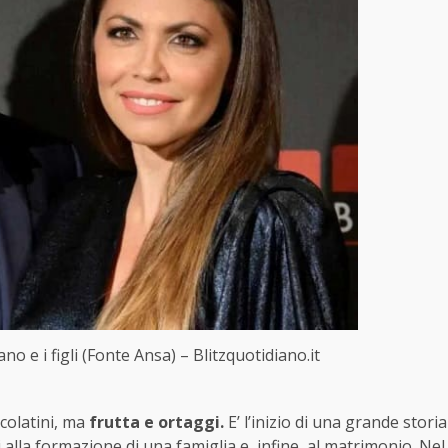
o e i figli (Fonte Ansa) – Blitzquotidiano.it
ccolatini, ma
frutta e ortaggi.
E’ l’inizio di una grande storia
alla formazione di una famiglia e, infine, al matrimonio. Nel