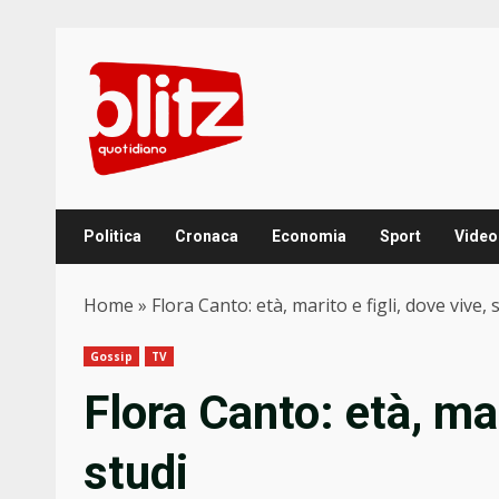
Skip
to
content
Politica
Cronaca
Economia
Sport
Video
Home
»
Flora Canto: età, marito e figli, dove vive, 
Gossip
TV
Flora Canto: età, mar
studi