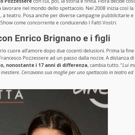
co Pozzessere
con cui, poi, la storia è finita. Flora decide così
 lavorare nel mondo dello spettacolo. Nel 2008 inizia così la
te, a teatro. Posa anche per diverse campagne pubblicitarie e
Show come concorrente e conducendo I Fatti Vostri.
on Enrico Brignano e i figli
prio cuore all’amore dopo due cocenti delusioni. Prima la fine
 a Francesco Pozzessere ad un passo dalla nozze. A distanza di
o, nonostante i 17 anni di differenza
, cambia tutto. “
Lui m
 mestiere. Cercavano sua moglie per uno spettacolo in teatro ed