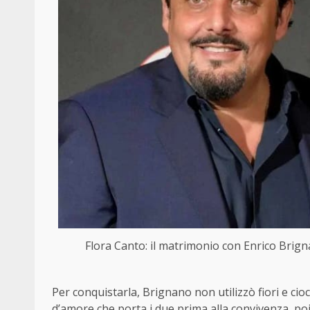
Flora Canto: il matrimonio con Enrico Brignan
Per conquistarla, Brignano non utilizzò fiori e cio
d’amore che porta i due prima alla convivenza, poi 