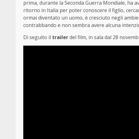
prima, durante la Seconda Guerra Mondiale, ha av
ritorno in Italia per poter conoscere il figlio, cer
ormai diventato un uomo, è cresciuto negli ambient
contrabbando e non sembra avere alcuna intenzio
Di seguito il
trailer
del film, in sala dal 28 novemb