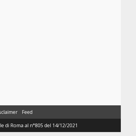
sclaimer
Feed
ale di Roma al n°805 del 14/12/2021