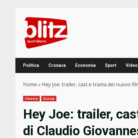
Skip
to
content
Politica
Cronaca
Economia
Sport
Video
Home
»
Hey Joe: trailer, cast e trama del nuovo fi
Cinema
Gossip
Hey Joe: trailer, ca
di Claudio Giovanne