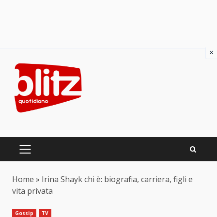
×
Skip
to
content
PRIMARY
MENU
Home
»
Irina Shayk chi è: biografia, carriera, figli e
vita privata
Gossip
TV