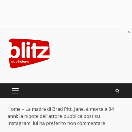
×
Skip
to
content
PRIMARY
MENU
Home
»
La madre di Brad Pitt, Jane, è morta a 84
anni: la nipote dell’attore pubblica post su
Instagram, lui ha preferito non commentare