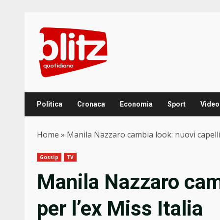
Skip
to
content
Politica
Cronaca
Economia
Sport
Video
Home
»
Manila Nazzaro cambia look: nuovi capelli 
Gossip
TV
Manila Nazzaro camb
per l’ex Miss Italia