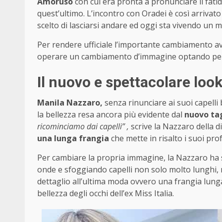
Amoruso
con cui era pronta a pronunciare il fatidi
quest’ultimo. L’incontro con Oradei è così arrivato 
scelto di lasciarsi andare ed oggi sta vivendo un
Per rendere ufficiale l’importante cambiamento a
operare un cambiamento d’immagine optando pe
Il nuovo e spettacolare loo
Manila Nazzaro,
senza rinunciare ai suoi capelli 
la bellezza resa ancora più evidente dal
nuovo ta
ricominciamo dai capelli” ,
scrive la Nazzaro della di
una lunga frangia
che mette in risalto i suoi pro
Per cambiare la propria immagine, la Nazzaro ha s
onde e sfoggiando capelli non solo molto lunghi, m
dettaglio all’ultima moda ovvero una frangia lung
bellezza degli occhi dell’ex Miss Italia.