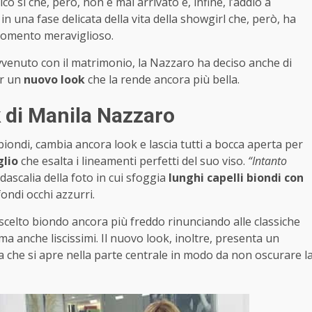
co sì che, però, non è mai arrivato e, infine, l’addio a
in una fase delicata della vita della showgirl che, però, ha
 momento meraviglioso.
vvenuto con il matrimonio, la Nazzaro ha deciso anche di
r un
nuovo look
che la rende ancora più bella.
k di Manila Nazzaro
biondi, cambia ancora look e lascia tutti a bocca aperta per
glio
che esalta i lineamenti perfetti del suo viso.
“Intanto
dascalia della foto in cui sfoggia
lunghi capelli biondi con
fondi occhi azzurri.
celto biondo ancora più freddo rinunciando alle classiche
a anche liscissimi. Il nuovo look, inoltre, presenta un
a che si apre nella parte centrale in modo da non oscurare l