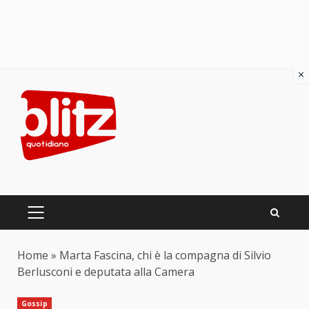
×
Skip
to
content
PRIMARY
MENU
Home
»
Marta Fascina, chi è la compagna di Silvio
Berlusconi e deputata alla Camera
Gossip