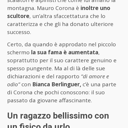
scalatori e alpinisti che come lui amano la
montagna. Mauro Corona è
inoltre uno
scultore
, un’altra sfaccettatura che lo
caratterizza e che gli ha donato ulteriore
successo.
Certo, da quando è approdato nel piccolo
schermo
la sua fama è aumentata
,
soprattutto per il suo carattere genuino e
spesso pungente. Ma al di là delle sue
dichiarazioni e del rapporto
“di amore e
odio”
con
Bianca Berlinguer,
c’è una parte
di Corona che pochi conoscono: il suo
passato da giovane affascinante.
Un ragazzo bellissimo con
un fisico da urlo