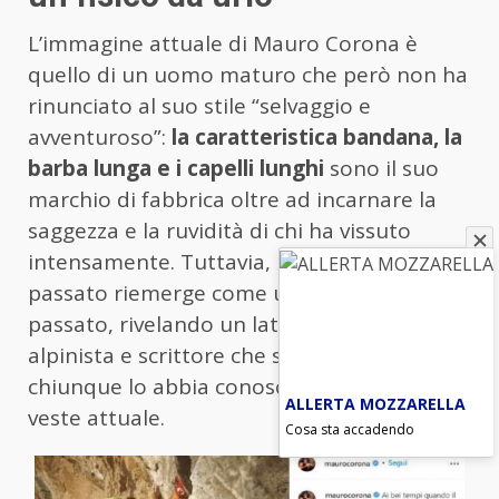
L’immagine attuale di Mauro Corona è
quello di un uomo maturo che però non ha
rinunciato al suo stile “selvaggio e
avventuroso”:
la caratteristica bandana, la
barba lunga e i capelli lunghi
sono il suo
marchio di fabbrica oltre ad incarnare la
saggezza e la ruvidità di chi ha vissuto
intensamente. Tuttavia, una foto del
passato riemerge come una finestra sul
passato, rivelando un lato del celebre
alpinista e scrittore che sorprende
chiunque lo abbia conosciuto solo nella sua
ALLERTA MOZZARELLA
veste attuale.
Cosa sta accadendo