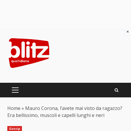
×
Skip
to
content
PRIMARY
MENU
Home
»
Mauro Corona, l’avete mai visto da ragazzo?
Era bellissimo, muscoli e capelli lunghi e neri
Gossip