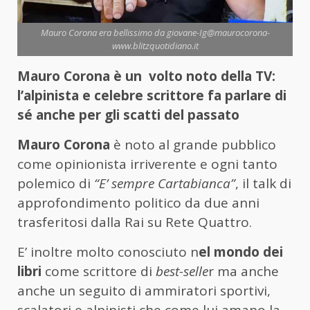
Mauro Corona era bellissimo da giovane-Ig@maurocorona-
www.blitzquotidiano.it
Mauro Corona è un volto noto della TV:
l’alpinista e celebre scrittore fa parlare di
sé anche per gli scatti del passato
Mauro Corona
è noto al grande pubblico
come opinionista irriverente e ogni tanto
polemico di
“E’ sempre Cartabianca”
, il talk di
approfondimento politico da due anni
trasferitosi dalla Rai su Rete Quattro.
E’ inoltre molto conosciuto n
el mondo dei
libri
come scrittore di
best-selle
r ma anche
anche un seguito di ammiratori sportivi,