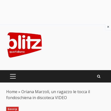
×
Skip
to
content
PRIMARY
MENU
Home
»
Oriana Marzoli, un ragazzo le tocca il
fondoschiena in discoteca VIDEO
Gossip