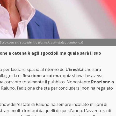
 Ecco cosa sta succedendo (Fonte Ansa) - Blitzquotidiano.it
one a catena è agli sgoccioli ma quale sarà il suo
o per lasciare spazio al ritorno de
L’Eredità
che sarà
lla guida di
Reazione a catena
, quiz show che aveva
ha convinto totalmente il pubblico. Nonostante
Reazione a
 Raiuno, l’edizione che sta per concludersi non ha regalato
show dell’estate di Raiuno ha sempre incollato milioni di
trare molto lontani da quelli di quest’anno. L’avventura di