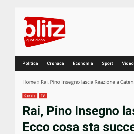
Skip
to
content
Politica
Cronaca
Economia
Sport
Video
Home
»
Rai, Pino Insegno lascia Reazione a Cate
Gossip
TV
Rai, Pino Insegno l
Ecco cosa sta succ