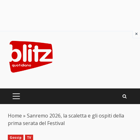
×
Skip
to
content
PRIMARY
MENU
Home
»
Sanremo 2026, la scaletta e gli ospiti della
prima serata del Festival
Gossip
TV