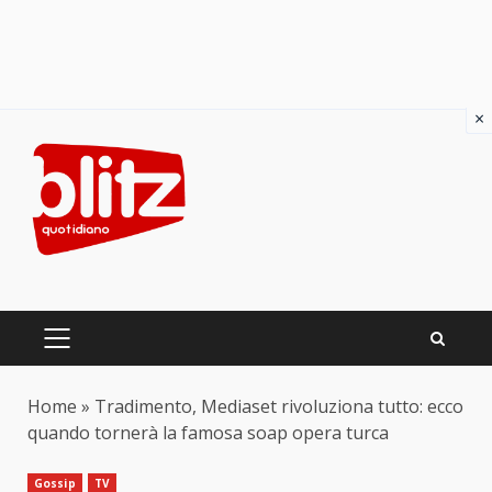
×
Skip
to
content
PRIMARY
MENU
Home
»
Tradimento, Mediaset rivoluziona tutto: ecco
quando tornerà la famosa soap opera turca
Gossip
TV