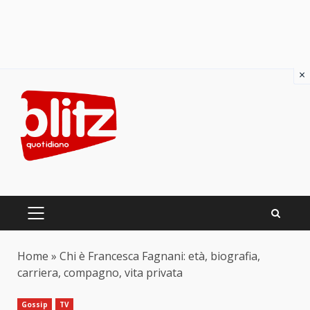
×
Skip
to
content
PRIMARY
MENU
Home
»
Chi è Francesca Fagnani: età, biografia,
carriera, compagno, vita privata
Gossip
TV