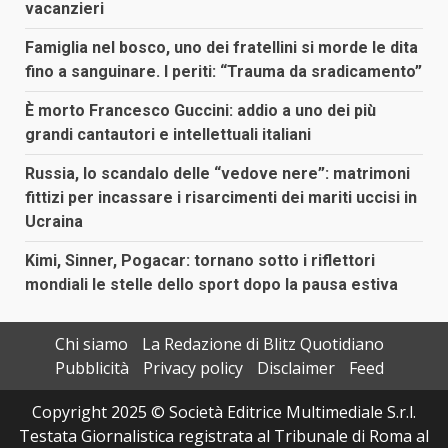
vacanzieri
Famiglia nel bosco, uno dei fratellini si morde le dita
fino a sanguinare. I periti: “Trauma da sradicamento”
È morto Francesco Guccini: addio a uno dei più
grandi cantautori e intellettuali italiani
Russia, lo scandalo delle “vedove nere”: matrimoni
fittizi per incassare i risarcimenti dei mariti uccisi in
Ucraina
Kimi, Sinner, Pogacar: tornano sotto i riflettori
mondiali le stelle dello sport dopo la pausa estiva
Chi siamo
La Redazione di Blitz Quotidiano
Pubblicità
Privacy policy
Disclaimer
Feed
Copyright 2025 © Società Editrice Multimediale S.r.l.
Testata Giornalistica registrata al Tribunale di Roma al