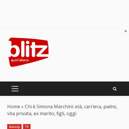
×
Skip
to
content
PRIMARY
MENU
Home
»
Chi è Simona Marchini: età, carriera, padre,
vita privata, ex marito, figli, oggi
Gossip
TV