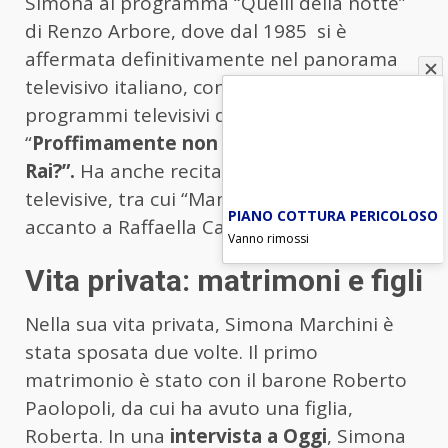
Simona al programma “Quelli della notte”
di Renzo Arbore, dove dal 1985 si è
affermata definitivamente nel panorama
televisivo italiano, conducendo vari
programmi televisivi di successo, tra cui
“
Proffimamente non stop” e “Pronto, è la
Rai?”.
Ha anche recitato in diverse fiction
televisive, tra cui “Mamma per caso”,
PIANO COTTURA PERICOLOSO
accanto a Raffaella Carrà.
Vanno rimossi
Vita privata: matrimoni e figli
Nella sua vita privata, Simona Marchini è
stata sposata due volte. Il primo
matrimonio è stato con il barone Roberto
Paolopoli, da cui ha avuto una figlia,
Roberta. In una
intervista a Oggi
, Simona