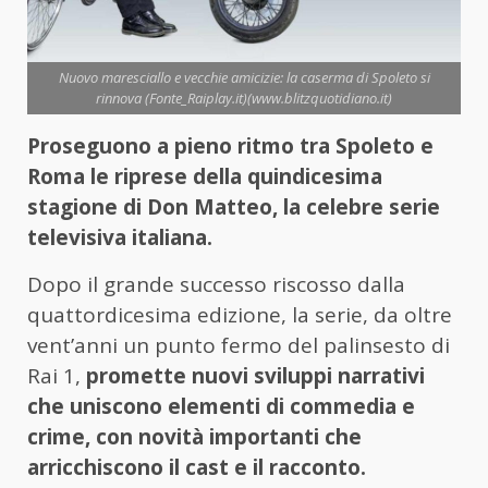
Nuovo maresciallo e vecchie amicizie: la caserma di Spoleto si
rinnova (Fonte_Raiplay.it)(www.blitzquotidiano.it)
Proseguono a pieno ritmo tra Spoleto e
Roma le riprese della quindicesima
stagione di Don Matteo, la celebre serie
televisiva italiana.
Dopo il grande successo riscosso dalla
quattordicesima edizione, la serie, da oltre
vent’anni un punto fermo del palinsesto di
Rai 1,
promette nuovi sviluppi narrativi
che uniscono elementi di commedia e
crime, con novità importanti che
arricchiscono il cast e il racconto.