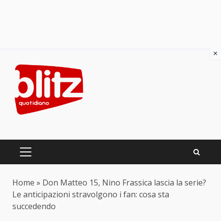
×
Skip
to
content
PRIMARY
MENU
Home
»
Don Matteo 15, Nino Frassica lascia la serie?
Le anticipazioni stravolgono i fan: cosa sta
succedendo