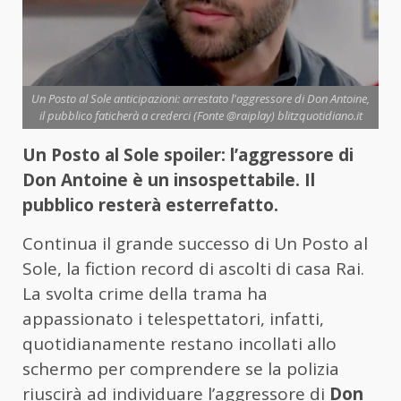
Un Posto al Sole anticipazioni: arrestato l'aggressore di Don Antoine,
il pubblico faticherà a crederci (Fonte @raiplay) blitzquotidiano.it
Un Posto al Sole spoiler: l’aggressore di
Don Antoine è un insospettabile. Il
pubblico resterà esterrefatto.
Continua il grande successo di Un Posto al
Sole, la fiction record di ascolti di casa Rai.
La svolta crime della trama ha
appassionato i telespettatori, infatti,
quotidianamente restano incollati allo
schermo per comprendere se la polizia
riuscirà ad individuare l’aggressore di
Don