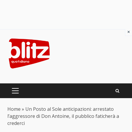
×
Skip
to
content
PRIMARY
MENU
Home
»
Un Posto al Sole anticipazioni: arrestato
l’aggressore di Don Antoine, il pubblico faticherà a
crederci