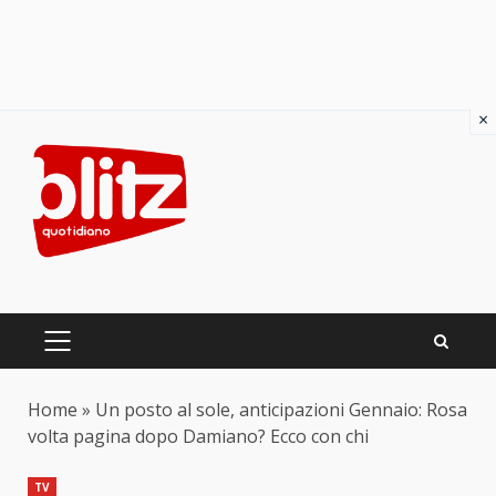
×
Skip
to
content
PRIMARY
MENU
Home
»
Un posto al sole, anticipazioni Gennaio: Rosa
volta pagina dopo Damiano? Ecco con chi
TV