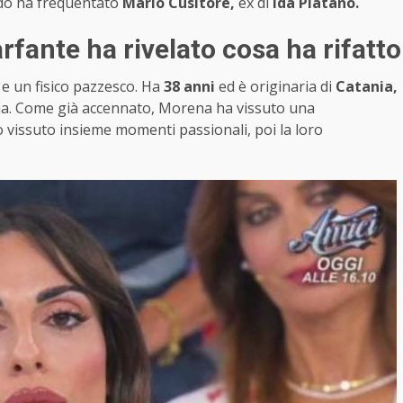
do ha frequentato
Mario Cusitore,
ex di
Ida Platano.
fante ha rivelato cosa ha rifatto
 e un fisico pazzesco. Ha
38 anni
ed è originaria di
Catania,
isma. Come già accennato, Morena ha vissuto una
 vissuto insieme momenti passionali, poi la loro