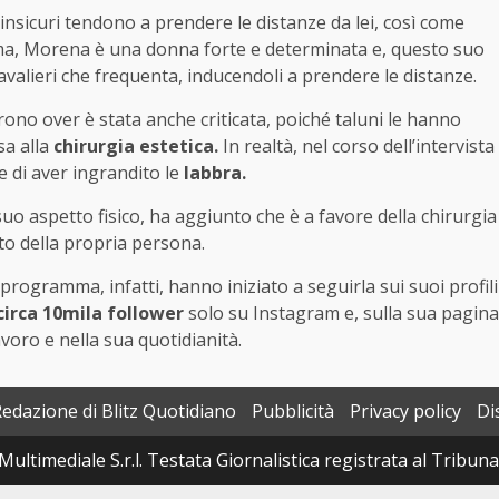
nsicuri tendono a prendere le distanze da lei, così come
omma, Morena è una donna forte e determinata e, questo suo
alieri che frequenta, inducendoli a prendere le distanze.
ono over è stata anche criticata, poiché taluni le hanno
sa alla
chirurgia estetica.
In realtà, nel corso dell’intervista
e di aver ingrandito le
labbra.
uo aspetto fisico, ha aggiunto che è a favore della chirurgia
tto della propria persona.
rogramma, infatti, hanno iniziato a seguirla sui suoi profili
circa 10mila follower
solo su Instagram e, sulla sua pagina
voro e nella sua quotidianità.
Redazione di Blitz Quotidiano
Pubblicità
Privacy policy
Di
Multimediale S.r.l. Testata Giornalistica registrata al Tribun