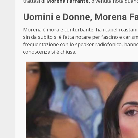
trattasi di
Morena Farfante,
divenuta nota quan
Uomini e Donne, Morena Far
Morena è mora e conturbante, ha i capelli castani
sin da subito si è fatta notare per fascino e car
frequentazione con lo speaker radiofonico, hanno
conoscenza si è chiusa.