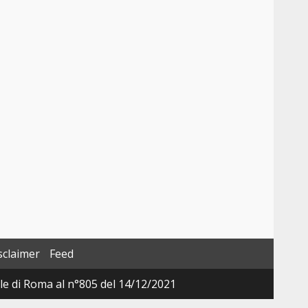
sclaimer
Feed
ale di Roma al n°805 del 14/12/2021