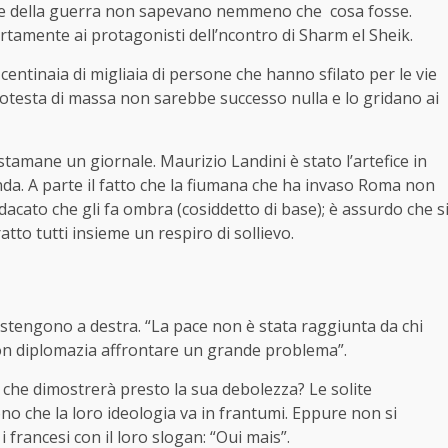
he della guerra non sapevano nemmeno che cosa fosse.
rtamente ai protagonisti dell’ncontro di Sharm el Sheik.
e centinaia di migliaia di persone che hanno sfilato per le vie
rotesta di massa non sarebbe successo nulla e lo gridano ai
stamane un giornale. Maurizio Landini è stato l’artefice in
nda. A parte il fatto che la fiumana che ha invaso Roma non
ndacato che gli fa ombra (cosiddetto di base); è assurdo che s
to tutti insieme un respiro di sollievo.
stengono a destra. “La pace non è stata raggiunta da chi
n diplomazia affrontare un grande problema”.
 che dimostrerà presto la sua debolezza? Le solite
o che la loro ideologia va in frantumi. Eppure non si
i francesi con il loro slogan: “Oui mais”.