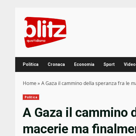
Skip
to
content
Politica
Cronaca
Economia
Sport
Video
Home
»
A Gaza il cammino della speranza fra le m
Politica
A Gaza il cammino d
macerie ma finalmen