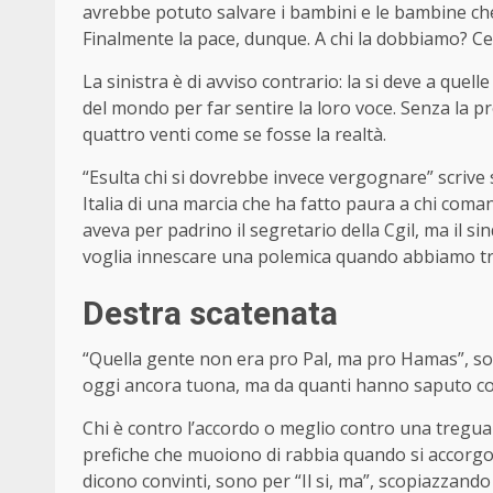
avrebbe potuto salvare i bambini e le bambine c
Finalmente la pace, dunque. A chi la dobbiamo? Ce
La sinistra è di avviso contrario: la si deve a quell
del mondo per far sentire la loro voce. Senza la p
quattro venti come se fosse la realtà.
“Esulta chi si dovrebbe invece vergognare” scrive 
Italia di una marcia che ha fatto paura a chi coma
aveva per padrino il segretario della Cgil, ma il si
voglia innescare una polemica quando abbiamo trat
Destra scatenata
“Quella gente non era pro Pal, ma pro Hamas”, so
oggi ancora tuona, ma da quanti hanno saputo co
Chi è contro l’accordo o meglio contro una tregua
prefiche che muoiono di rabbia quando si accorgon
dicono convinti, sono per “Il si, ma”, scopiazzando 