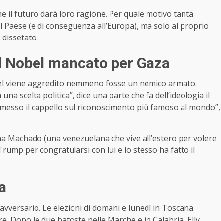
he il futuro darà loro ragione. Per quale motivo tanta
al Paese (e di conseguenza all’Europa), ma solo al proprio
dissetato.
il Nobel mancato per Gaza
bel viene aggredito nemmeno fosse un nemico armato.
una scelta politica”, dice una parte che fa dell’ideologia il
 messo il cappello sul riconoscimento più famoso al mondo”,
ina Machado (una venezuelana che vive all’estero per volere
rump per congratularsi con lui e lo stesso ha fatto il
a
avversario. Le elezioni di domani e lunedì in Toscana
. Dopo le due batoste nelle Marche e in Calabria, Elly