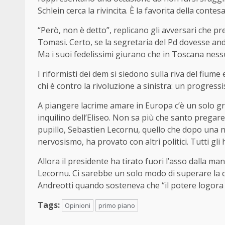
Schlein cerca la rivincita. È la favorita della cont
“Però, non è detto”, replicano gli avversari che p
Tomasi. Certo, se la segretaria del Pd dovesse and
Ma i suoi fedelissimi giurano che in Toscana nessu
I riformisti dei dem si siedono sulla riva del fium
chi è contro la rivoluzione a sinistra: un progress
A piangere lacrime amare in Europa c’è un solo g
inquilino dell’Eliseo. Non sa più che santo pregar
pupillo, Sebastien Lecornu, quello che dopo una no
nervosismo, ha provato con altri politici. Tutti gli
Allora il presidente ha tirato fuori l’asso dalla
Lecornu. Ci sarebbe un solo modo di superare la 
Andreotti quando sosteneva che “il potere logora 
Tags:
Opinioni
primo piano