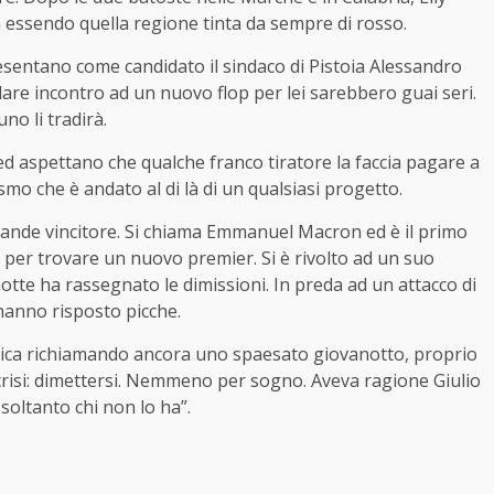
esa essendo quella regione tinta da sempre di rosso.
resentano come candidato il sindaco di Pistoia Alessandro
are incontro ad un nuovo flop per lei sarebbero guai seri.
no li tradirà.
e ed aspettano che qualche franco tiratore la faccia pagare a
ismo che è andato al di là di un qualsiasi progetto.
rande vincitore. Si chiama Emmanuel Macron ed è il primo
e per trovare un nuovo premier. Si è rivolto ad un suo
tte ha rassegnato le dimissioni. In preda ad un attacco di
 hanno risposto picche.
 manica richiamando ancora uno spaesato giovanotto, proprio
crisi: dimettersi. Nemmeno per sogno. Aveva ragione Giulio
soltanto chi non lo ha”.