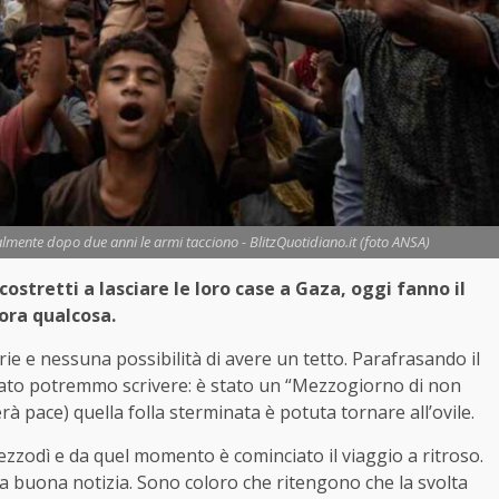
lmente dopo due anni le armi tacciono - BlitzQuotidiano.it (foto ANSA)
stretti a lasciare le loro case a Gaza, oggi fanno il
ora qualcosa.
ie e nessuna possibilità di avere un tetto. Parafrasando il
ssato potremmo scrivere: è stato un “Mezzogiorno di non
rà pace) quella folla sterminata è potuta tornare all’ovile.
ezzodì e da quel momento è cominciato il viaggio a ritroso.
a buona notizia. Sono coloro che ritengono che la svolta