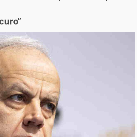
icuro”