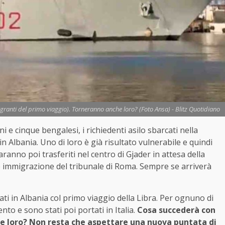
migranti del primo viaggio). Torneranno anche loro? (Foto Ansa) - Blitz Quotidiano
 e cinque bengalesi, i richiedenti asilo sbarcati nella
n Albania. Uno di loro è già risultato vulnerabile e quindi
aranno poi trasferiti nel centro di Gjader in attesa della
e immigrazione del tribunale di Roma. Sempre se arriverà
vati in Albania col primo viaggio della Libra. Per ognuno di
nto e sono stati poi portati in Italia.
Cosa succederà con
che loro? Non resta che aspettare una nuova puntata di