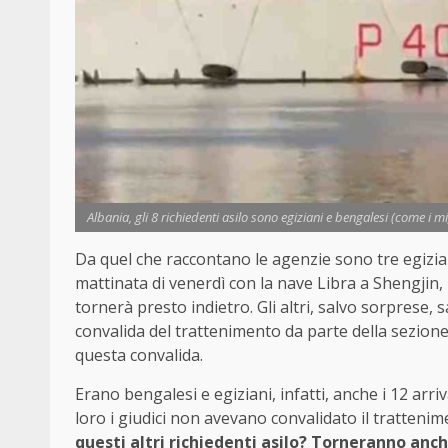
Albania, gli 8 richiedenti asilo sono egiziani e bengalesi (come i 
Da quel che raccontano le agenzie sono tre egiziani
mattinata di venerdì con la nave Libra a Shengjin, i
tornerà presto indietro. Gli altri, salvo sorprese, s
convalida del trattenimento da parte della sezion
questa convalida.
Erano bengalesi e egiziani, infatti, anche i 12 arri
loro i giudici non avevano convalidato il trattenime
questi altri richiedenti asilo? Torneranno an