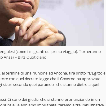
e bengalesi (come i migranti del primo viaggio). Torneranno
to Ansa) – Blitz Quotidiano
 al termine di una riunione ad Ancona, tira dritto: “L’Egitto è
latore con quel decreto legge che il Governo ha approvato
gi sicuri secondo quei parametri che stanno dietro a quel
essi. Ci sono dei giudici che si stanno pronunziando in un
ronunzie, le abbiamo impugnate, faremo altre impugnative