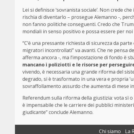
Lei si definisce ‘sovranista sociale’. Non crede che
rischia di diventarlo – prosegue Alemanno -, perch
non fanno politiche conseguenti. Credo che Trump, 
mondiali in senso positivo e possa essere per noi
“C’è una pressante richiesta di sicurezza da parte d
migratori incontrollati” va avanti. Che ne pensa d
afferma ancora -, ma l’impostazione di fondo è sb
mancano i poliziotti e le risorse per perseguire
vivendo, è necessaria una grande riforma del sist
degrado, si è trasformato in una vera e propria ‘uni
sovraffollamento assurdo che aumenta di mese in 
Referendum sulla riforma della giustizia: vota sì o
è impensabile che le carriere dei pubblici ministe
giudicante” conclude Alemanno.
Chi siamo
La 