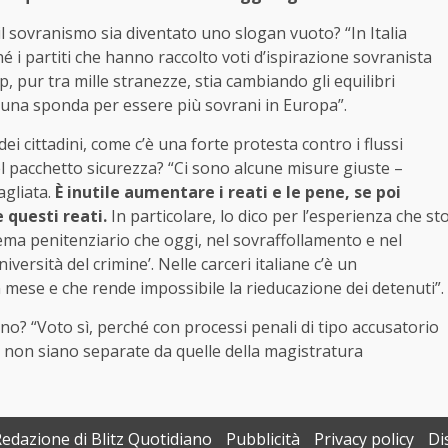
 il sovranismo sia diventato uno slogan vuoto? “In Italia
é i partiti che hanno raccolto voti d’ispirazione sovranista
pur tra mille stranezze, stia cambiando gli equilibri
 una sponda per essere più sovrani in Europa”.
ei cittadini, come c’è una forte protesta contro i flussi
el pacchetto sicurezza? “Ci sono alcune misure giuste –
agliata.
È inutile aumentare i reati e le pene, se poi
 questi reati.
In particolare, lo dico per l’esperienza che st
ema penitenziario che oggi, nel sovraffollamento e nel
versità del crimine’. Nelle carceri italiane c’è un
mese e che rende impossibile la rieducazione dei detenuti”.
 no? “Voto sì, perché con processi penali di tipo accusatorio
ri non siano separate da quelle della magistratura
Redazione di Blitz Quotidiano
Pubblicità
Privacy policy
Di