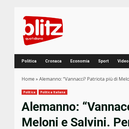
Skip
to
content
Politica
Cronaca
Economia
Sport
Video
Home
»
Alemanno: “Vannacci? Patriota più di Meloni
Politica
Politica Italiana
Alemanno: “Vannacci
Meloni e Salvini. Per