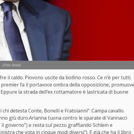
(Foto Ansa)
fre il caldo. Piovono uscite da bollino rosso. Ce n’è per tutti.
x premier fa il portavoce ombra della opposizione, promuov
 Eppure la strada dell’ex rottamatore è lastricata di buone
di chi detesta Conte, Bonelli e Fratoianni”. Campa cavallo.
anno giù duro.Arianna tuona contro le sparate di Vannacci
 il governo”) e resta sul pezzo graffiando Schlein e
nistra che vota in cinque modi diversi”). E già che ha il libro