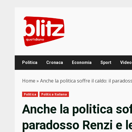
Skip
to
content
Politica
Cronaca
Economia
Sport
Video
Home
»
Anche la politica soffre il caldo: il parado
Politica
Politica Italiana
Anche la politica soff
paradosso Renzi e le