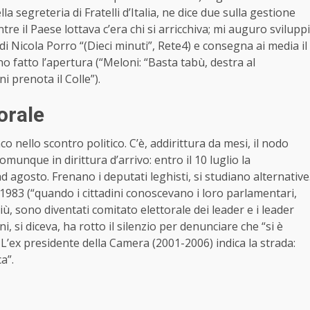
a segreteria di Fratelli d’Italia, ne dice due sulla gestione
e il Paese lottava c’era chi si arricchiva; mi auguro sviluppi
di Nicola Porro “(Dieci minuti”, Rete4) e consegna ai media il
o fatto l’apertura (“Meloni: “Basta tabù, destra al
i prenota il Colle”).
orale
co nello scontro politico. C’è, addirittura da mesi, il nodo
munque in dirittura d’arrivo: entro il 10 luglio la
 agosto. Frenano i deputati leghisti, si studiano alternative
1983 (“quando i cittadini conoscevano i loro parlamentari,
iù, sono diventati comitato elettorale dei leader e i leader
, si diceva, ha rotto il silenzio per denunciare che “si è
? L’ex presidente della Camera (2001-2006) indica la strada:
a”.