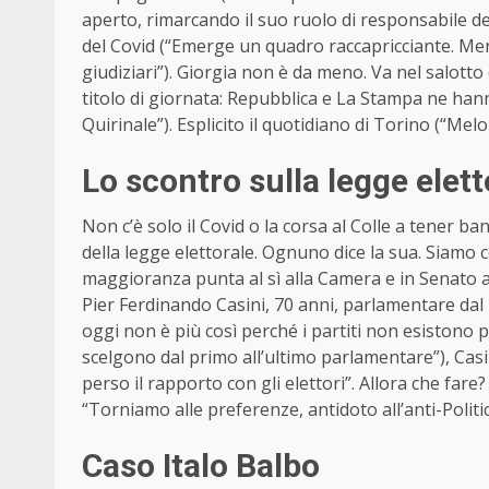
aperto, rimarcando il suo ruolo di responsabile dell
del Covid (“Emerge un quadro raccapricciante. Mentr
giudiziari”). Giorgia non è da meno. Va nel salotto 
titolo di giornata: Repubblica e La Stampa ne hann
Quirinale”). Esplicito il quotidiano di Torino (“Melon
Lo scontro sulla legge elett
Non c’è solo il Covid o la corsa al Colle a tener ban
della legge elettorale. Ognuno dice la sua. Siamo co
maggioranza punta al sì alla Camera e in Senato ad
Pier Ferdinando Casini, 70 anni, parlamentare dal 
oggi non è più così perché i partiti non esistono p
scelgono dal primo all’ultimo parlamentare”), Casini
perso il rapporto con gli elettori”. Allora che fare
“Torniamo alle preferenze, antidoto all’anti-Politic
Caso Italo Balbo