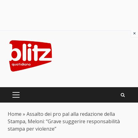
×
Skip
to
content
PRIMARY
MENU
Home
»
Assalto dei pro pal alla redazione della
Stampa, Meloni: “Grave suggerire responsabilità
stampa per violenze”