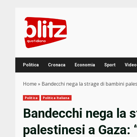
Skip
to
content
Politica
Cronaca
Economia
Sport
Video
Home
»
Bandecchi nega la strage di bambini pales
Politica
Politica Italiana
Bandecchi nega la s
palestinesi a Gaza: