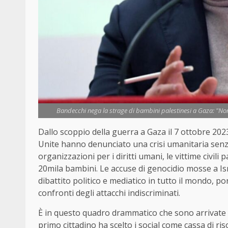
Bandecchi nega la strage di bambini palestinesi a Gaza: "Non
Dallo scoppio della guerra a Gaza il 7 ottobre 2023
Unite hanno denunciato una crisi umanitaria senza
organizzazioni per i diritti umani, le vittime civili 
20mila bambini. Le accuse di genocidio mosse a Isr
dibattito politico e mediatico in tutto il mondo, po
confronti degli attacchi indiscriminati.
È in questo quadro drammatico che sono arrivate le
primo cittadino ha scelto i social come cassa di r