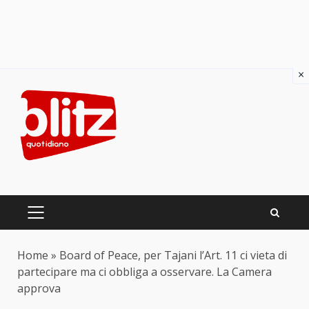
×
Skip
to
content
PRIMARY
MENU
Home
»
Board of Peace, per Tajani l’Art. 11 ci vieta di
partecipare ma ci obbliga a osservare. La Camera
approva