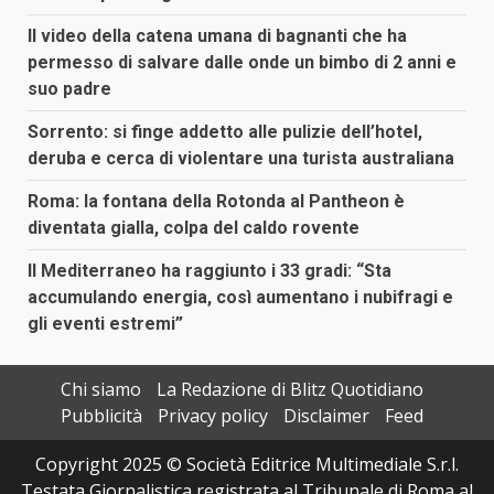
Il video della catena umana di bagnanti che ha
permesso di salvare dalle onde un bimbo di 2 anni e
suo padre
Sorrento: si finge addetto alle pulizie dell’hotel,
deruba e cerca di violentare una turista australiana
Roma: la fontana della Rotonda al Pantheon è
diventata gialla, colpa del caldo rovente
Il Mediterraneo ha raggiunto i 33 gradi: “Sta
accumulando energia, così aumentano i nubifragi e
gli eventi estremi”
Chi siamo
La Redazione di Blitz Quotidiano
Pubblicità
Privacy policy
Disclaimer
Feed
Copyright 2025 © Società Editrice Multimediale S.r.l.
Testata Giornalistica registrata al Tribunale di Roma al