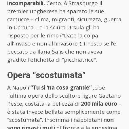
incomparabili.
Certo. A Strasburgo il
premier ungherese ha sparato le sue
cartucce – clima, migranti, sicurezza, guerra
in Ucraina – e la sciura Ursula gli ha
risposto per le rime (“Date la colpa
all’invaso e non all’invasore”). Il resto se l’è
beccato da Ilaria Salis che non aveva
gradito l’etichetta di “picchiatrice”.
Opera “scostumata”
A Napoli
“Tu sì ‘na cosa grande”
,cioè
l’ultima opera dello scultore ligure Gaetano
Pesce, costata la bellezza di
200 mila euro
–
è stata invece bollata semplicemente come
“scostumata”. Insomma i napoletani
non
sono rimasti muti
di fronte alla ennesima