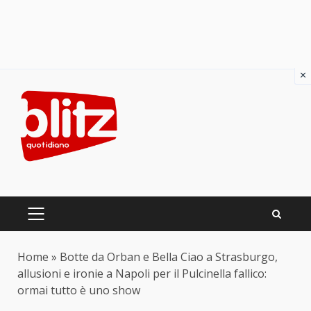
×
Skip
to
content
PRIMARY
MENU
Home
»
Botte da Orban e Bella Ciao a Strasburgo,
allusioni e ironie a Napoli per il Pulcinella fallico:
ormai tutto è uno show