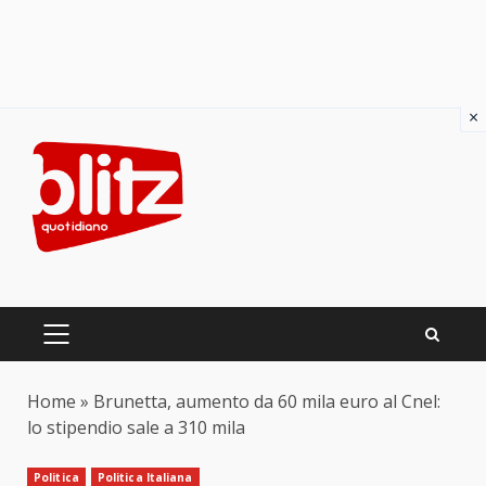
×
Skip
to
content
PRIMARY
MENU
Home
»
Brunetta, aumento da 60 mila euro al Cnel:
lo stipendio sale a 310 mila
Politica
Politica Italiana