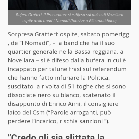
Bufera Gratteri. Il Procuratore si è difeso sul palco di Novellara
ospite della band I Nomadi (foto Ansa-Blitzquotidiano)
Sorpresa Gratteri: ospite, sabato pomeriggi
, de “I Nomadi”, – la band che ha il suo
quartier generale nella Bassa reggiana, a
Novellara – si è difeso dalla bufera in cui è
incappato per talune frasi sul referendum
che hanno fatto infuriare la Politica,
suscitato la rivolta di 51 toghe che si sono
dissociate nero su bianco, scatenato il
disappunto di Enrico Aimi, il consigliere
laico del Csm (“Parole arroganti, può
perdere l’incarico, rischia sanzioni “).
”Credo gli sia slittata la