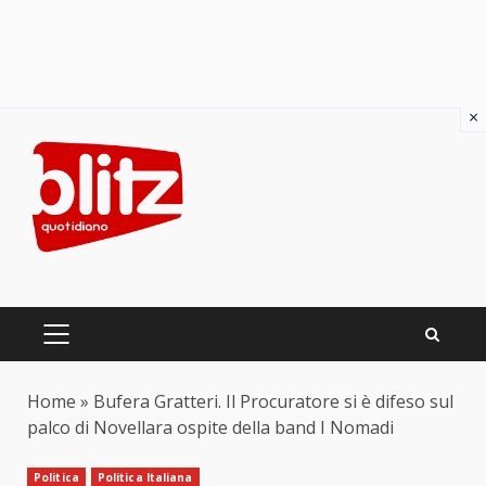
×
Skip
to
content
PRIMARY
MENU
Home
»
Bufera Gratteri. Il Procuratore si è difeso sul
palco di Novellara ospite della band I Nomadi
Politica
Politica Italiana