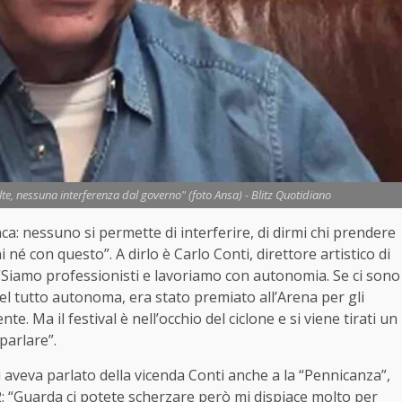
lte, nessuna interferenza dal governo" (foto Ansa) - Blitz Quotidiano
nca: nessuno si permette di interferire, di dirmi chi prendere
é con questo”. A dirlo è Carlo Conti, direttore artistico di
 “Siamo professionisti e lavoriamo con autonomia. Se ci sono
 del tutto autonoma, era stato premiato all’Arena per gli
te. Ma il festival è nell’occhio del ciclone e si viene tirati un
sparlare”.
si aveva parlato della vicenda Conti anche a la “Pennicanza”,
2: “Guarda ci potete scherzare però mi dispiace molto per