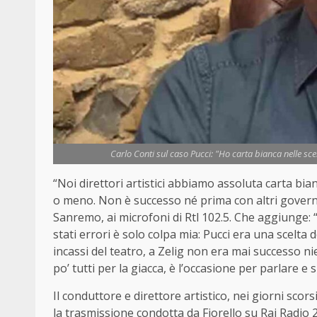
Carlo Conti sul caso Pucci: "Ho carta bianca nelle sce
“Noi direttori artistici abbiamo assoluta carta bia
o meno. Non è successo né prima con altri governi n
Sanremo, ai microfoni di Rtl 102.5. Che aggiunge:
stati errori è solo colpa mia: Pucci era una scelta
incassi del teatro, a Zelig non era mai successo nien
po’ tutti per la giacca, è l’occasione per parlare e 
Il conduttore e direttore artistico, nei giorni scor
la trasmissione condotta da Fiorello su Rai Radio 