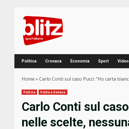
Skip
to
content
Politica
Cronaca
Economia
Sport
Video
Home
»
Carlo Conti sul caso Pucci: “Ho carta bian
Politica
Politica Italiana
Carlo Conti sul cas
nelle scelte, nessun