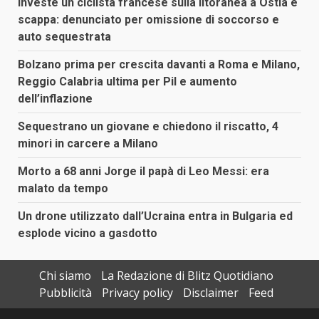
Investe un ciclista francese sulla litoranea a Ostia e
scappa: denunciato per omissione di soccorso e
auto sequestrata
Bolzano prima per crescita davanti a Roma e Milano,
Reggio Calabria ultima per Pil e aumento
dell’inflazione
Sequestrano un giovane e chiedono il riscatto, 4
minori in carcere a Milano
Morto a 68 anni Jorge il papà di Leo Messi: era
malato da tempo
Un drone utilizzato dall’Ucraina entra in Bulgaria ed
esplode vicino a gasdotto
Chi siamo
La Redazione di Blitz Quotidiano
Pubblicità
Privacy policy
Disclaimer
Feed