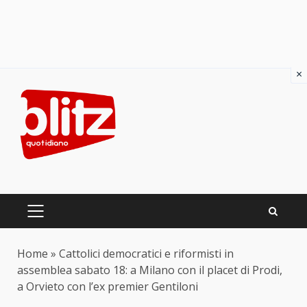
×
Skip
to
content
PRIMARY
MENU
Home
»
Cattolici democratici e riformisti in
assemblea sabato 18: a Milano con il placet di Prodi,
a Orvieto con l’ex premier Gentiloni