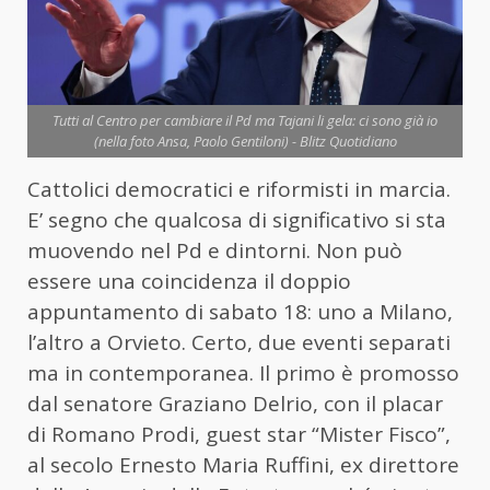
Tutti al Centro per cambiare il Pd ma Tajani li gela: ci sono già io
(nella foto Ansa, Paolo Gentiloni) - Blitz Quotidiano
Cattolici democratici e riformisti in marcia.
E’ segno che qualcosa di significativo si sta
muovendo nel Pd e dintorni. Non può
essere una coincidenza il doppio
appuntamento di sabato 18: uno a Milano,
l’altro a Orvieto. Certo, due eventi separati
ma in contemporanea. Il primo è promosso
dal senatore Graziano Delrio, con il placar
di Romano Prodi, guest star “Mister Fisco”,
al secolo Ernesto Maria Ruffini, ex direttore