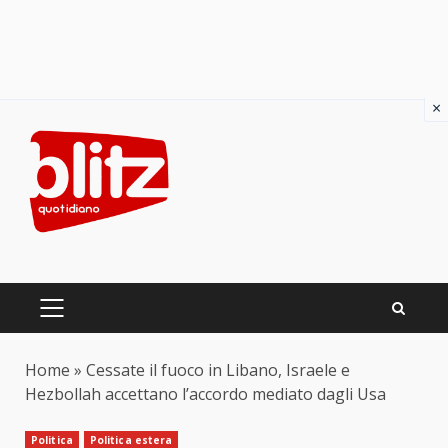
×
Skip
to
content
PRIMARY
MENU
Home
»
Cessate il fuoco in Libano, Israele e
Hezbollah accettano l’accordo mediato dagli Usa
Politica
Politica estera