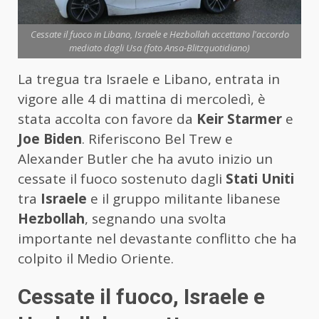
Cessate il fuoco in Libano, Israele e Hezbollah accettano l'accordo
mediato dagli Usa (foto Ansa-Blitzquotidiano)
La tregua tra Israele e Libano, entrata in
vigore alle 4 di mattina di mercoledì, è
stata accolta con favore da
Keir Starmer
e
Joe Biden
. Riferiscono Bel Trew e
Alexander Butler che ha avuto inizio un
cessate il fuoco sostenuto dagli
Stati Uniti
tra
Israele
e il gruppo militante libanese
Hezbollah
, segnando una svolta
importante nel devastante conflitto che ha
colpito il Medio Oriente.
Cessate il fuoco, Israele e