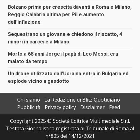
Bolzano prima per crescita davanti a Roma e Milano,
Reggio Calabria ultima per Pil e aumento
dell’inflazione
Sequestrano un giovane e chiedono il riscatto, 4
minori in carcere a Milano
Morto a 68 anni Jorge il papà di Leo Messi: era
malato da tempo
Un drone utilizzato dall’Ucraina entra in Bulgaria ed
esplode vicino a gasdotto
Chi siamo
La Redazione di Blitz Quotidiano
Pubblicità
Privacy policy
Disclaimer
Feed
Copyright 2025 © Società Editrice Multimediale S.r.l.
Testata Giornalistica registrata al Tribunale di Roma al
n°805 del 14/12/2021