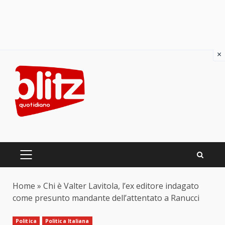
×
Skip
to
content
PRIMARY
MENU
Home
»
Chi è Valter Lavitola, l’ex editore indagato
come presunto mandante dell’attentato a Ranucci
Politica
Politica Italiana