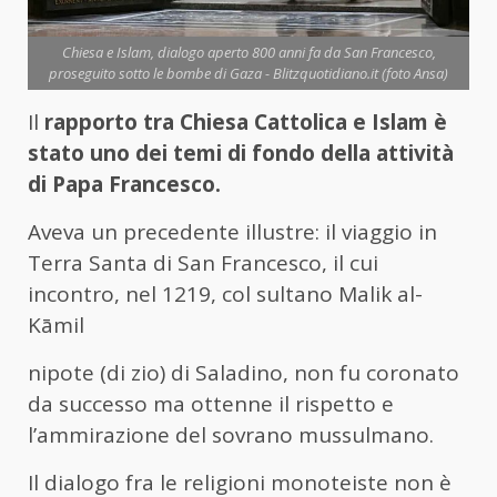
Chiesa e Islam, dialogo aperto 800 anni fa da San Francesco,
proseguito sotto le bombe di Gaza - Blitzquotidiano.it (foto Ansa)
Il
rapporto tra Chiesa Cattolica e Islam è
stato uno dei temi di fondo della attività
di Papa Francesco.
Aveva un precedente illustre: il viaggio in
Terra Santa di San Francesco, il cui
incontro, nel 1219, col sultano Malik al-
Kāmil
nipote (di zio) di Saladino, non fu coronato
da successo ma ottenne il rispetto e
l’ammirazione del sovrano mussulmano.
Il dialogo fra le religioni monoteiste non è