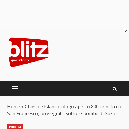
×
Skip
to
content
PRIMARY
MENU
Home
»
Chiesa e Islam, dialogo aperto 800 anni fa da
San Francesco, proseguito sotto le bombe di Gaza
Politica