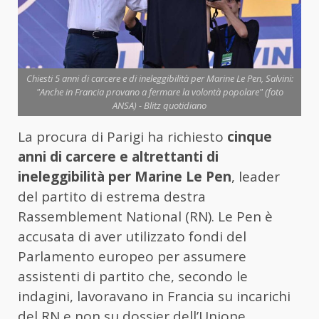
Chiesti 5 anni di carcere e di ineleggibilità per Marine Le Pen, Salvini:
"Anche in Francia provano a fermare la volontà popolare" (foto
ANSA) - Blitz quotidiano
La procura di Parigi ha richiesto
cinque
anni di carcere e altrettanti di
ineleggibilità per Marine Le Pen
, leader
del partito di estrema destra
Rassemblement National (RN). Le Pen è
accusata di aver utilizzato fondi del
Parlamento europeo per assumere
assistenti di partito che, secondo le
indagini, lavoravano in Francia su incarichi
del RN e non su dossier dell’Unione