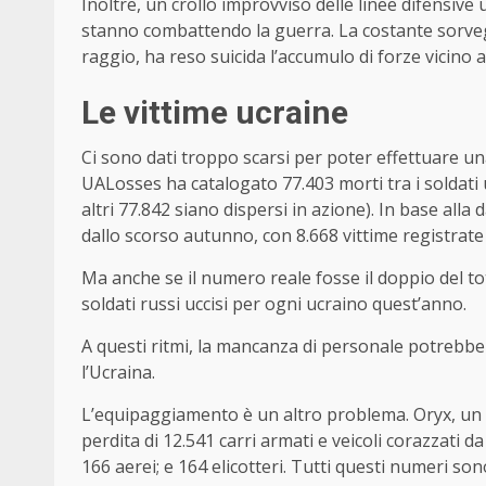
Inoltre, un crollo improvviso delle linee difensive 
stanno combattendo la guerra. La costante sorveg
raggio, ha reso suicida l’accumulo di forze vicino a
Le vittime ucraine
Ci sono dati troppo scarsi per poter effettuare una
UALosses ha catalogato 77.403 morti tra i soldati uc
altri 77.842 siano dispersi in azione). In base alla
dallo scorso autunno, con 8.668 vittime registrate
Ma anche se il numero reale fosse il doppio del to
soldati russi uccisi per ogni ucraino quest’anno.
A questi ritmi, la mancanza di personale potrebbe 
l’Ucraina.
L’equipaggiamento è un altro problema. Oryx, un s
perdita di 12.541 carri armati e veicoli corazzati da
166 aerei; e 164 elicotteri. Tutti questi numeri son