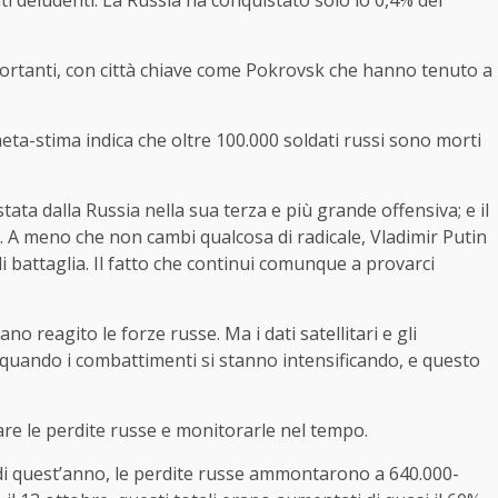
tati deludenti. La Russia ha conquistato solo lo 0,4% del
ortanti, con città chiave come Pokrovsk che hanno tenuto a
eta-stima indica che oltre 100.000 soldati russi sono morti
tata dalla Russia nella sua terza e più grande offensiva; e il
i. A meno che non cambi qualcosa di radicale, Vladimir Putin
i battaglia. Il fatto che continui comunque a provarci
o reagito le forze russe. Ma i dati satellitari e gli
quando i combattimenti si stanno intensificando, e questo
e le perdite russe e monitorarle nel tempo.
o di quest’anno, le perdite russe ammontarono a 640.000-