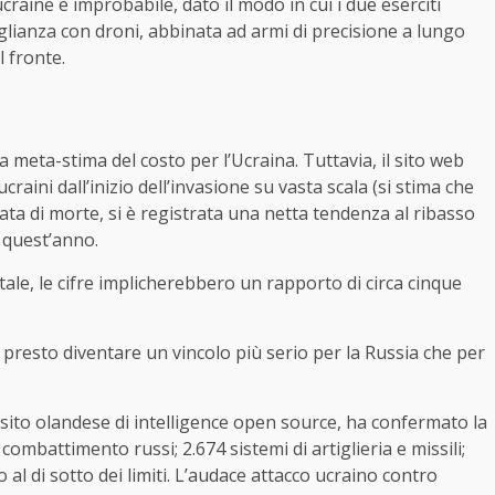
ucraine è improbabile, dato il modo in cui i due eserciti
lianza con droni, abbinata ad armi di precisione a lungo
l fronte.
 meta-stima del costo per l’Ucraina. Tuttavia, il sito web
raini dall’inizio dell’invasione su vasta scala (si stima che
 data di morte, si è registrata una netta tendenza al ribasso
 quest’anno.
tale, le cifre implicherebbero un rapporto di circa cinque
presto diventare un vincolo più serio per la Russia che per
ito olandese di intelligence open source, ha confermato la
 combattimento russi; 2.674 sistemi di artiglieria e missili;
o al di sotto dei limiti. L’audace attacco ucraino contro