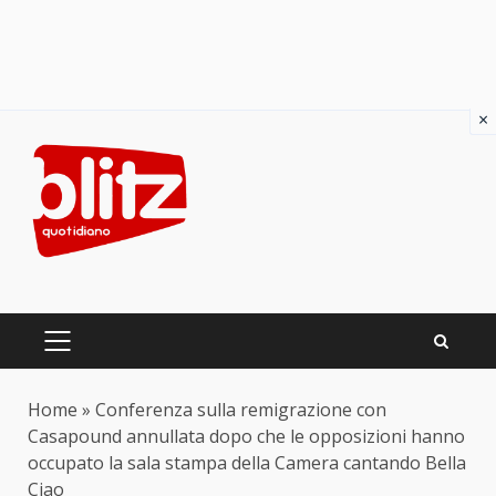
×
Skip
to
content
PRIMARY
MENU
Home
»
Conferenza sulla remigrazione con
Casapound annullata dopo che le opposizioni hanno
occupato la sala stampa della Camera cantando Bella
Ciao