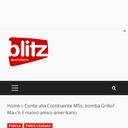
×
Skip
to
content
PRIMARY
MENU
Home
»
Conte alla Costituente M5s, bomba Grillo?
Ma c’è il nuovo amico amerikano
Politica
Politica Italiana