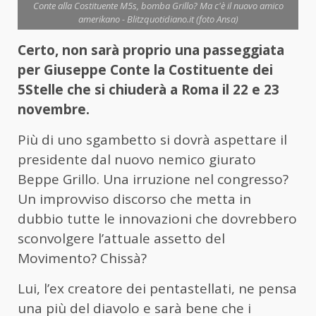
Conte alla Costituente M5s, bomba Grillo? Ma c'è il nuovo amico
amerikano - Blitzquotidiano.it (foto Ansa)
Certo, non sarà proprio una passeggiata
per Giuseppe Conte la Costituente dei
5Stelle che si chiuderà a Roma il 22 e 23
novembre.
Più di uno sgambetto si dovrà aspettare il
presidente dal nuovo nemico giurato
Beppe Grillo. Una irruzione nel congresso?
Un improvviso discorso che metta in
dubbio tutte le innovazioni che dovrebbero
sconvolgere l’attuale assetto del
Movimento? Chissà?
Lui, l’ex creatore dei pentastellati, ne pensa
una più del diavolo e sarà bene che i